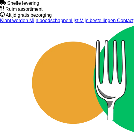
Snelle levering
Ruim assortiment
Altijd gratis bezorging
Klant worden
Mijn boodschappenlijst
Mijn bestellingen
Contact