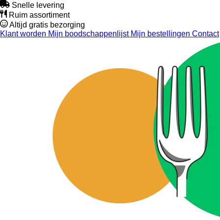
Snelle levering
Ruim assortiment
Altijd gratis bezorging
Klant worden
Mijn boodschappenlijst
Mijn bestellingen
Contact