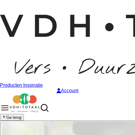
Producten
Inspiratie
Account
Ga terug