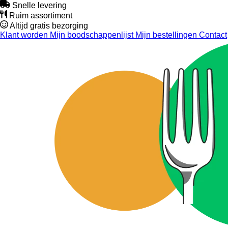
Snelle levering
Ruim assortiment
Altijd gratis bezorging
Klant worden
Mijn boodschappenlijst
Mijn bestellingen
Contact