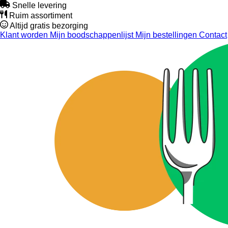
Snelle levering
Ruim assortiment
Altijd gratis bezorging
Klant worden
Mijn boodschappenlijst
Mijn bestellingen
Contact