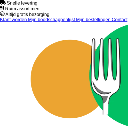
Snelle levering
Ruim assortiment
Altijd gratis bezorging
Klant worden
Mijn boodschappenlijst
Mijn bestellingen
Contact