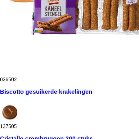
026502
Biscotto gesuikerde krakelingen
137505
Cristallo crombruggen 200 stuks