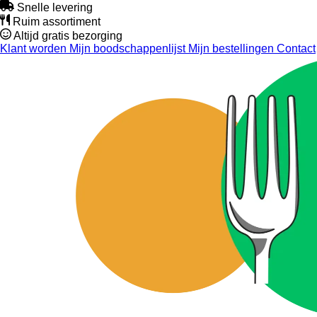
Snelle levering
Ruim assortiment
Altijd gratis bezorging
Klant worden
Mijn boodschappenlijst
Mijn bestellingen
Contact