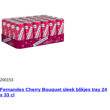
200153
Fernandes Cherry Bouquet sleek blikjes tray 24
x 33 cl