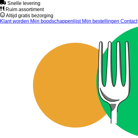
Snelle levering
Ruim assortiment
Altijd gratis bezorging
Klant worden
Mijn boodschappenlijst
Mijn bestellingen
Contact