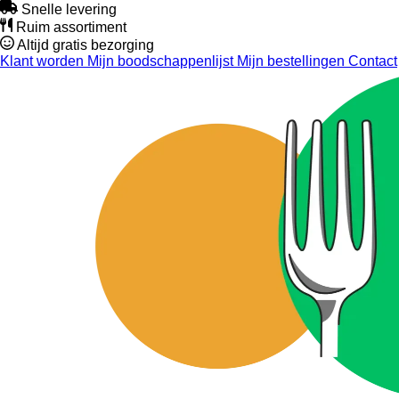
Snelle levering
Ruim assortiment
Altijd gratis bezorging
Klant worden
Mijn boodschappenlijst
Mijn bestellingen
Contact