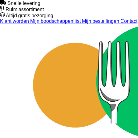
Snelle levering
Ruim assortiment
Altijd gratis bezorging
Klant worden
Mijn boodschappenlijst
Mijn bestellingen
Contact