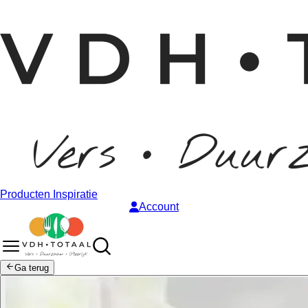
Producten
Inspiratie
Account
Ga terug