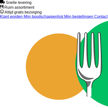
Snelle levering
Ruim assortiment
Altijd gratis bezorging
Klant worden
Mijn boodschappenlijst
Mijn bestellingen
Contact