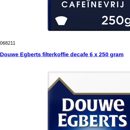
068211
Douwe Egberts filterkoffie decafe 6 x 250 gram