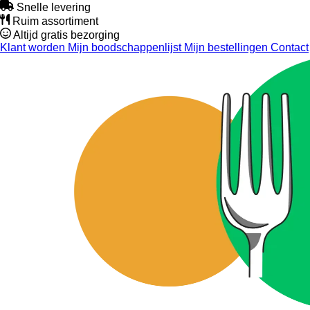
Snelle levering
Ruim assortiment
Altijd gratis bezorging
Klant worden
Mijn boodschappenlijst
Mijn bestellingen
Contact