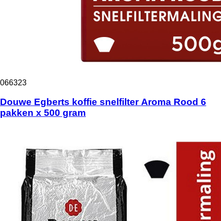
066323
Douwe Egberts koffie snelfilter Aroma Rood 6
pakken x 500 gram