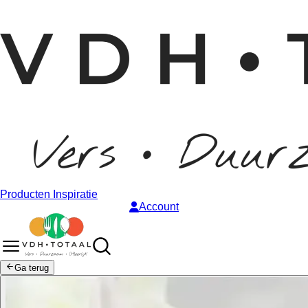
Producten
Inspiratie
Account
Ga terug