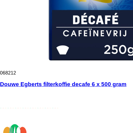
068212
Douwe Egberts filterkoffie decafe 6 x 500 gram