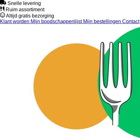
Snelle levering
Ruim assortiment
Altijd gratis bezorging
Klant worden
Mijn boodschappenlijst
Mijn bestellingen
Contact