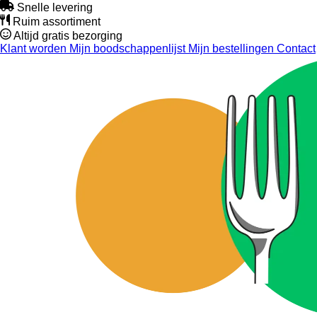
Snelle levering
Ruim assortiment
Altijd gratis bezorging
Klant worden
Mijn boodschappenlijst
Mijn bestellingen
Contact