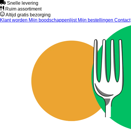
Snelle levering
Ruim assortiment
Altijd gratis bezorging
Klant worden
Mijn boodschappenlijst
Mijn bestellingen
Contact