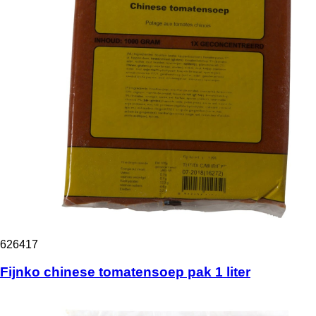
626417
Fijnko chinese tomatensoep pak 1 liter