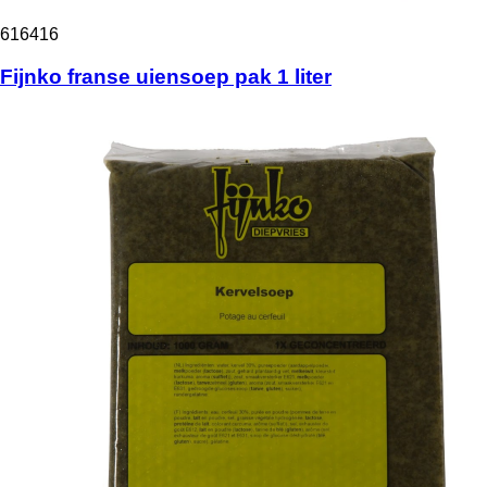
616416
Fijnko franse uiensoep pak 1 liter