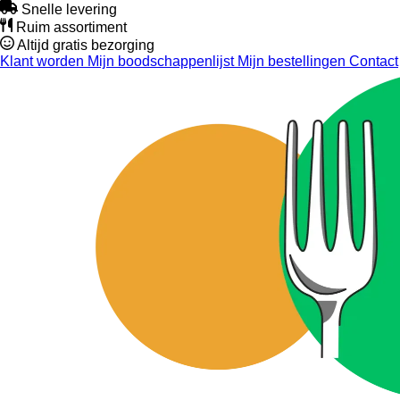
Snelle levering
Ruim assortiment
Altijd gratis bezorging
Klant worden
Mijn boodschappenlijst
Mijn bestellingen
Contact