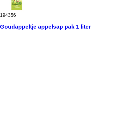
194356
Goudappeltje appelsap pak 1 liter