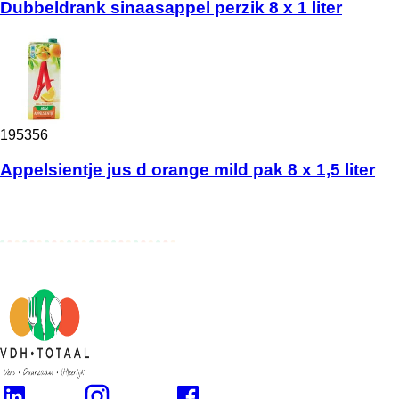
Dubbeldrank sinaasappel perzik 8 x 1 liter
195356
Appelsientje jus d orange mild pak 8 x 1,5 liter