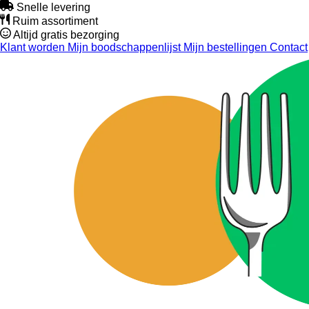
Snelle levering
Ruim assortiment
Altijd gratis bezorging
Klant worden
Mijn boodschappenlijst
Mijn bestellingen
Contact