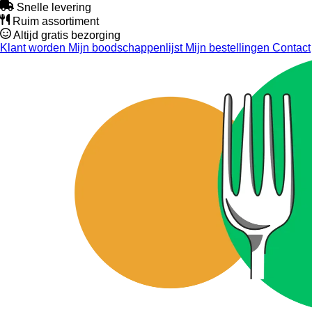
Snelle levering
Ruim assortiment
Altijd gratis bezorging
Klant worden
Mijn boodschappenlijst
Mijn bestellingen
Contact