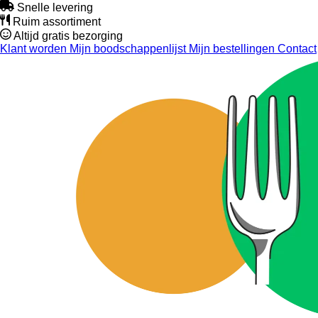
Snelle levering
Ruim assortiment
Altijd gratis bezorging
Klant worden
Mijn boodschappenlijst
Mijn bestellingen
Contact