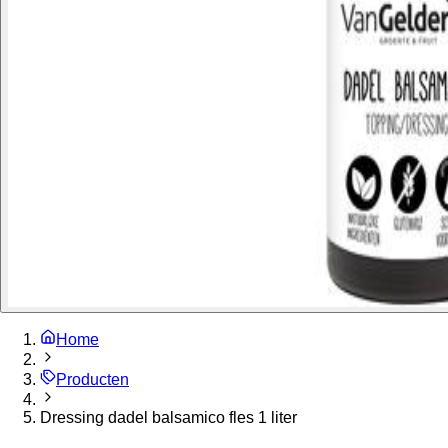
Home
Producten
Dressing dadel balsamico fles 1 liter