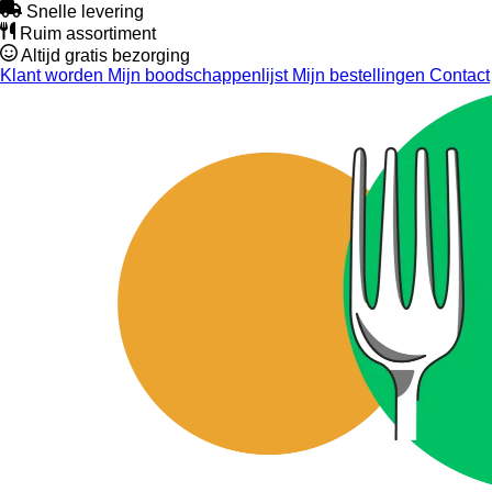
Snelle levering
Ruim assortiment
Altijd gratis bezorging
Klant worden
Mijn boodschappenlijst
Mijn bestellingen
Contact