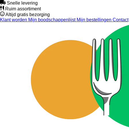
Snelle levering
Ruim assortiment
Altijd gratis bezorging
Klant worden
Mijn boodschappenlijst
Mijn bestellingen
Contact